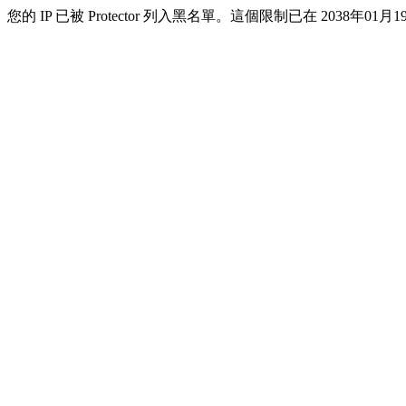
您的 IP 已被 Protector 列入黑名單。這個限制已在 2038年01月