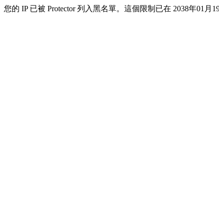
您的 IP 已被 Protector 列入黑名單。這個限制已在 2038年01月