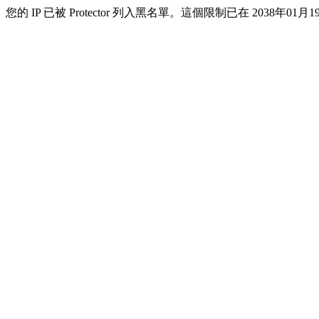
您的 IP 已被 Protector 列入黑名單。這個限制已在 2038年01月