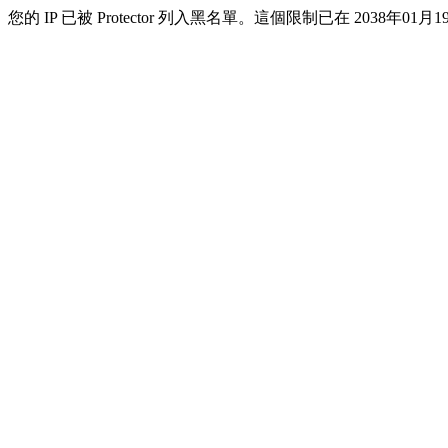
您的 IP 已被 Protector 列入黑名單。這個限制已在 2038年01月