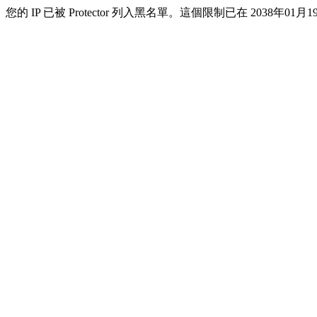
您的 IP 已被 Protector 列入黑名單。這個限制已在 2038年01月