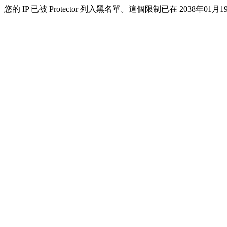
您的 IP 已被 Protector 列入黑名單。這個限制已在 2038年01月