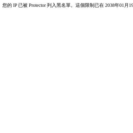
您的 IP 已被 Protector 列入黑名單。這個限制已在 2038年01月