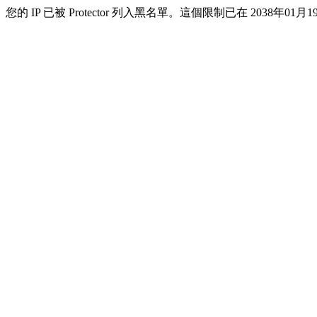
您的 IP 已被 Protector 列入黑名單。這個限制已在 2038年01月