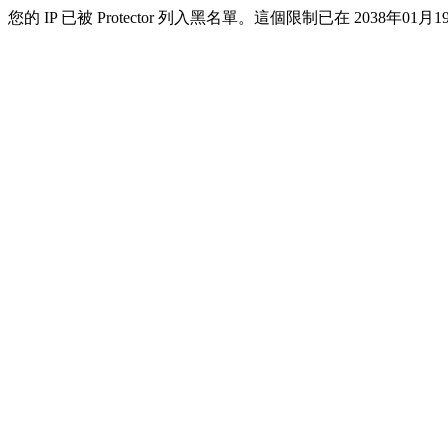
您的 IP 已被 Protector 列入黑名單。這個限制已在 2038年01月