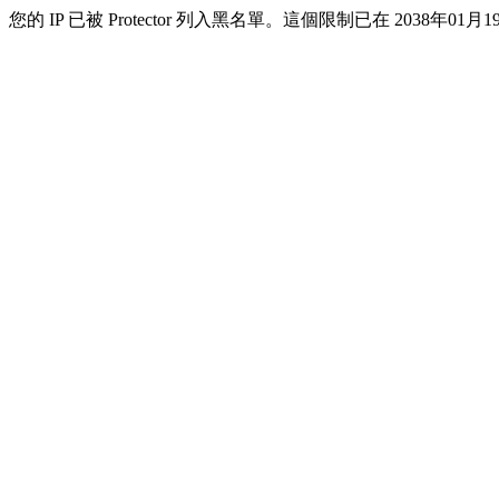
您的 IP 已被 Protector 列入黑名單。這個限制已在 2038年01月