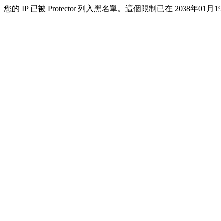
您的 IP 已被 Protector 列入黑名單。這個限制已在 2038年01月