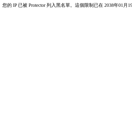
您的 IP 已被 Protector 列入黑名單。這個限制已在 2038年01月