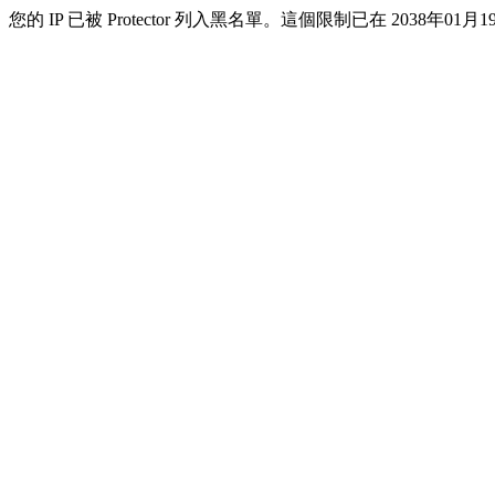
您的 IP 已被 Protector 列入黑名單。這個限制已在 2038年01月