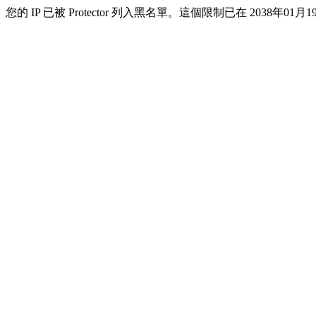
您的 IP 已被 Protector 列入黑名單。這個限制已在 2038年01月