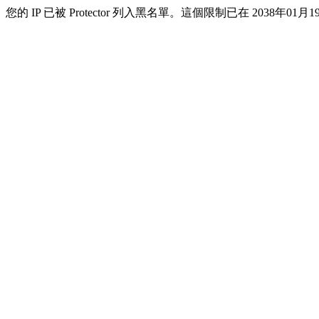
您的 IP 已被 Protector 列入黑名單。這個限制已在 2038年01月