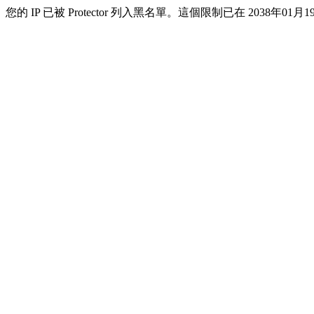
您的 IP 已被 Protector 列入黑名單。這個限制已在 2038年01月