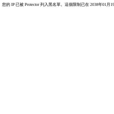
您的 IP 已被 Protector 列入黑名單。這個限制已在 2038年01月