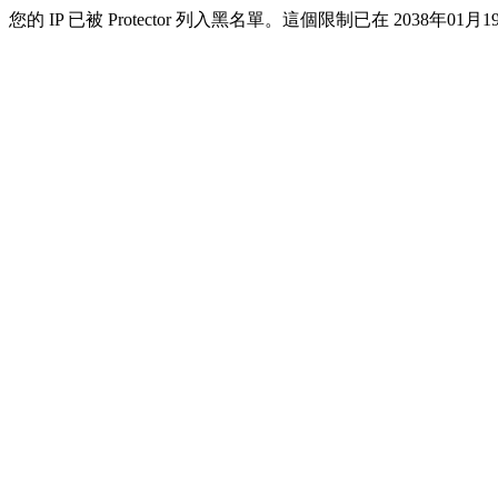
您的 IP 已被 Protector 列入黑名單。這個限制已在 2038年01月