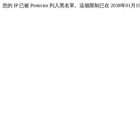
您的 IP 已被 Protector 列入黑名單。這個限制已在 2038年01月