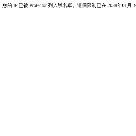
您的 IP 已被 Protector 列入黑名單。這個限制已在 2038年01月