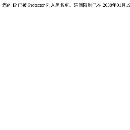
您的 IP 已被 Protector 列入黑名單。這個限制已在 2038年01月