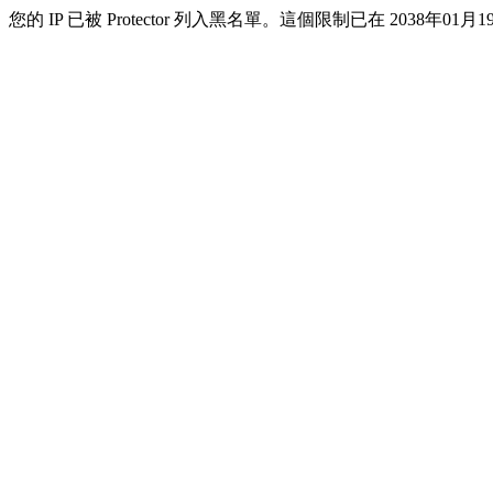
您的 IP 已被 Protector 列入黑名單。這個限制已在 2038年01月