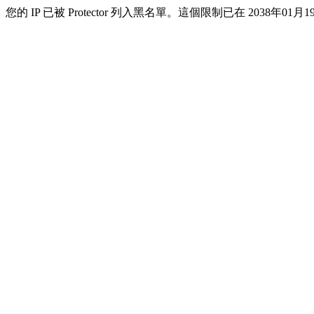
您的 IP 已被 Protector 列入黑名單。這個限制已在 2038年01月