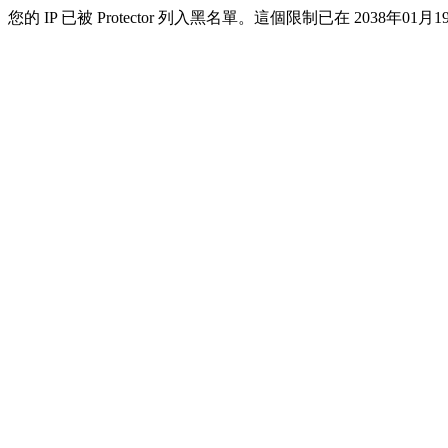
您的 IP 已被 Protector 列入黑名單。這個限制已在 2038年01月