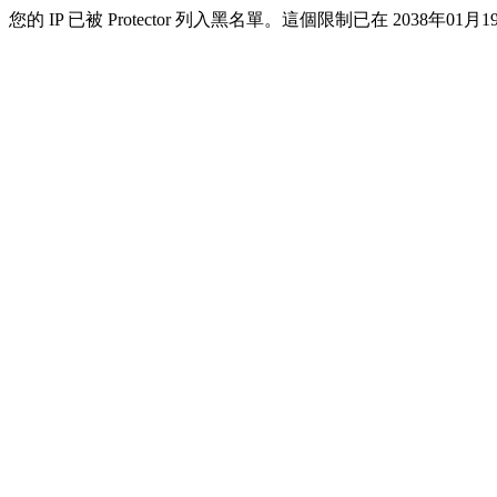
您的 IP 已被 Protector 列入黑名單。這個限制已在 2038年01月