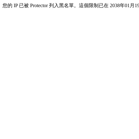
您的 IP 已被 Protector 列入黑名單。這個限制已在 2038年01月