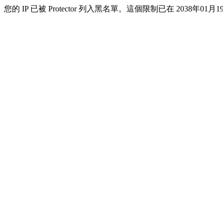
您的 IP 已被 Protector 列入黑名單。這個限制已在 2038年01月