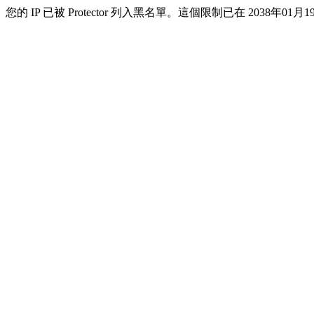
您的 IP 已被 Protector 列入黑名單。這個限制已在 2038年01月