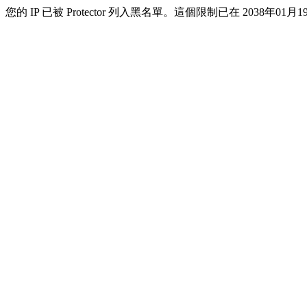
您的 IP 已被 Protector 列入黑名單。這個限制已在 2038年01月