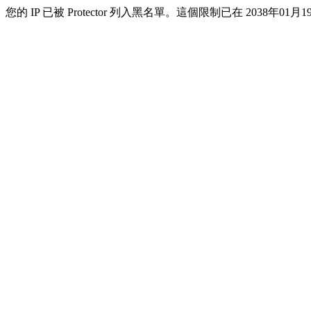
您的 IP 已被 Protector 列入黑名單。這個限制已在 2038年01月