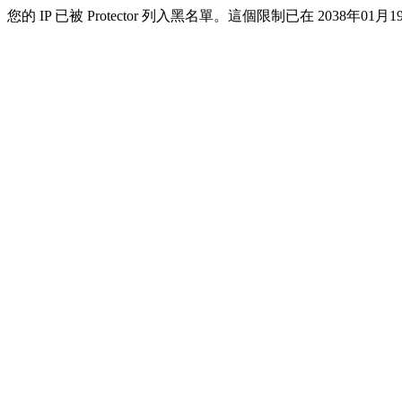
您的 IP 已被 Protector 列入黑名單。這個限制已在 2038年01月