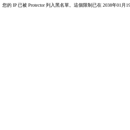
您的 IP 已被 Protector 列入黑名單。這個限制已在 2038年01月