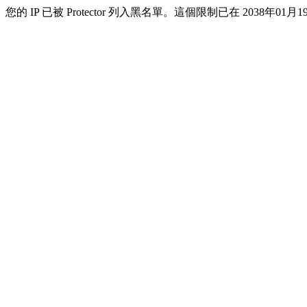
您的 IP 已被 Protector 列入黑名單。這個限制已在 2038年01月