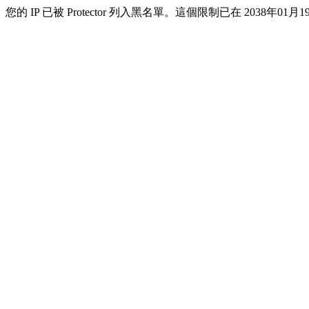
您的 IP 已被 Protector 列入黑名單。這個限制已在 2038年01月