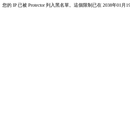
您的 IP 已被 Protector 列入黑名單。這個限制已在 2038年01月