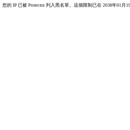
您的 IP 已被 Protector 列入黑名單。這個限制已在 2038年01月