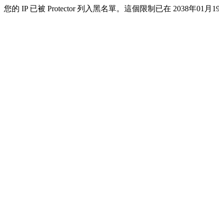
您的 IP 已被 Protector 列入黑名單。這個限制已在 2038年01月