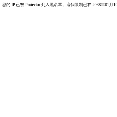
您的 IP 已被 Protector 列入黑名單。這個限制已在 2038年01月