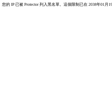
您的 IP 已被 Protector 列入黑名單。這個限制已在 2038年01月