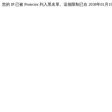
您的 IP 已被 Protector 列入黑名單。這個限制已在 2038年01月