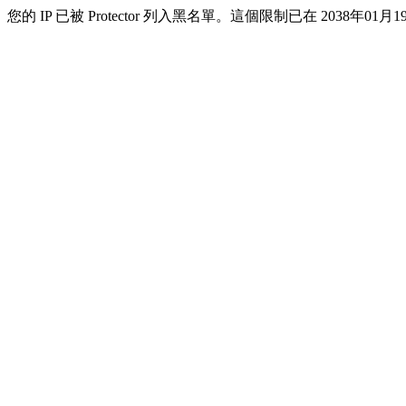
您的 IP 已被 Protector 列入黑名單。這個限制已在 2038年01月