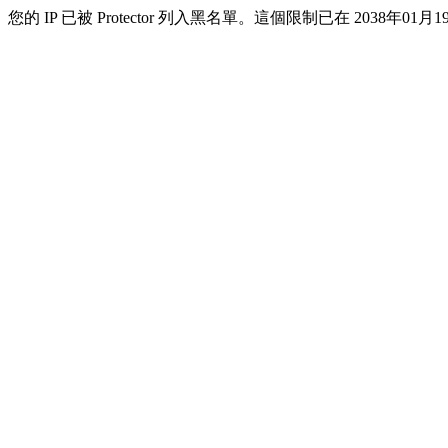
您的 IP 已被 Protector 列入黑名單。這個限制已在 2038年01月