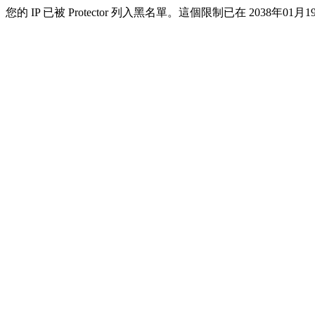
您的 IP 已被 Protector 列入黑名單。這個限制已在 2038年01月