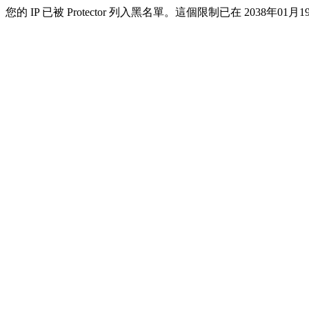
您的 IP 已被 Protector 列入黑名單。這個限制已在 2038年01月