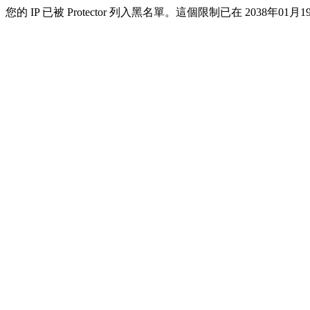
您的 IP 已被 Protector 列入黑名單。這個限制已在 2038年01月