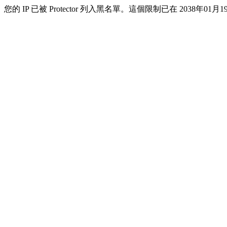
您的 IP 已被 Protector 列入黑名單。這個限制已在 2038年01月