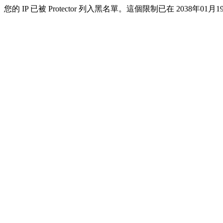
您的 IP 已被 Protector 列入黑名單。這個限制已在 2038年01月