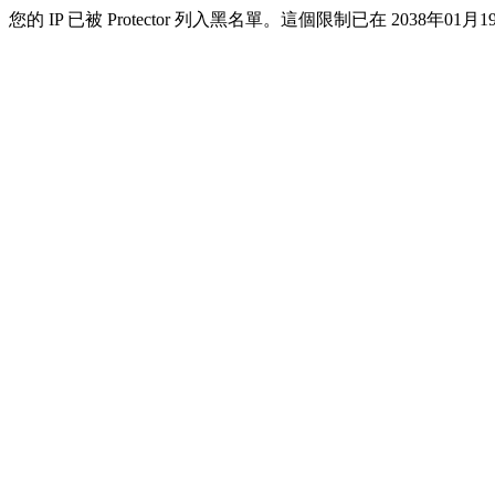
您的 IP 已被 Protector 列入黑名單。這個限制已在 2038年01月