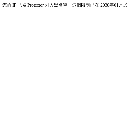
您的 IP 已被 Protector 列入黑名單。這個限制已在 2038年01月