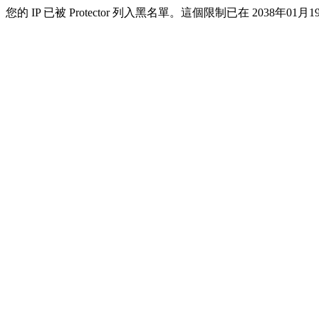
您的 IP 已被 Protector 列入黑名單。這個限制已在 2038年01月